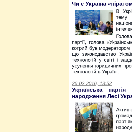
Чи є Україна «піратом
В Укр
тему 
націон
інтеле
Голова
партії, голова «Українс
котрий був модератором з
що законодавство Украї
технологій у світі і зав
усунення юридичних про
технологій в Україні.
26-02-2016, 13:52
Українська партія
народження Лесі Укр
Актив
грома
парті
народ