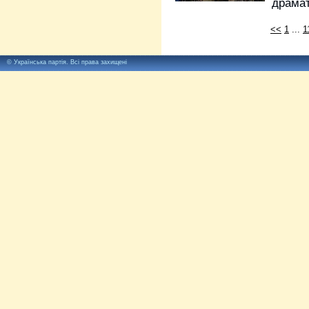
драмат
<<
1
...
1
©
Українська партія
. Всі права захищені