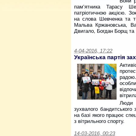
Вони р
пам’ятника Тарасу Ше
патріотичною акцією. З
на слова Шевченка та т
Мальва Кржановська, Ва
Двигало, Богдан Борщ та 
4-04-2016, 17:22
Українська партія за
Активі
протес
радою.
особл
відпоч
вітрил
Люди 
зухвалого бандитського 
на базі якого працює спе
з вітрильного спорту.
14-03-2016, 00:23