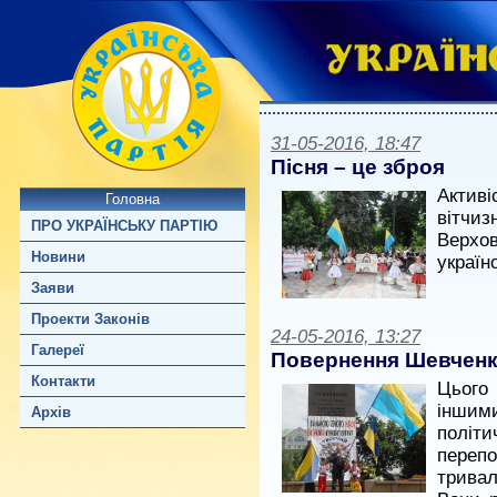
31-05-2016, 18:47
Пісня – це зброя
Актив
Головна
вітчи
ПРО УКРАЇНСЬКУ ПАРТІЮ
Верхо
Новини
україн
Заяви
Проекти Законів
24-05-2016, 13:27
Галереї
Повернення Шевчен
Контакти
Цього 
інши
Архів
політ
переп
трива